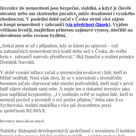
Investice do nemovitostí jsou bezpečné, stabilní, a když je člověk
obratný nebo má zkušeného poradce, může dosáhnout i vysokého
zhodnocení. V poslední době začal v Česku strmě růst zájem
o koupi nemovitostí v zahraničí (
viz předchozí článek
). Vyjdou
většinou levněji, majitelům přinesou zajímavé výnosy, útočiště na
dovolenou nebo rovnou bydlení.
„Setkal jsem se už s případem, kdy se klient po splacení – což
u zahraničních nemovitostí trvá kratší dobu než v Česku, do svého
bytu v zahraničí natrvalo přestěhoval,“ říká finanční a realitní poradce
Dominik Navrátil.
V době vysoké inflace začali o investování uvažovat i lidé, kteří to
běžně nedělali. Není však divu, že se v souvislosti s investičním
boomem začalo objevovat také mnoho podvodníků, kteří mají v první
řadě zájem obohatit sami sebe. A nejde jen o riskantní investice jako
jsou například kryptoměny. „I v realitním světě se najdou lidé, kteří to
nemyslí poctivě a investoři o své peníze přijdou,“ řekla nám Eva
Sychrovská, realitní makléřka s více jak dvacetiletou praxí
u společnosti RE/MAX.
Investice musí dávat smysl
Nabídky dluhopisů developerských společností s neznámou či krátkou