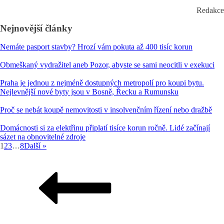
Redakce
Nejnovější články
Nemáte pasport stavby? Hrozí vám pokuta až 400 tisíc korun
Obmeškaný vydražitel aneb Pozor, abyste se sami neocitli v exekuci
Praha je jednou z nejméně dostupných metropolí pro koupi bytu.
Nejlevnější nové byty jsou v Bosně, Řecku a Rumunsku
Proč se nebát koupě nemovitosti v insolvenčním řízení nebo dražbě
Domácnosti si za elektřinu připlatí tisíce korun ročně. Lidé začínají
sázet na obnovitelné zdroje
1
2
3
…
8
Další »