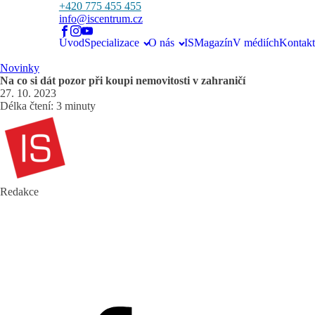
+420 775 455 455
info@iscentrum.cz
Úvod
Specializace
O nás
ISMagazín
V médiích
Kontakt
Novinky
Na co si dát pozor při koupi nemovitosti v zahraničí
27. 10. 2023
Délka čtení: 3 minuty
Redakce