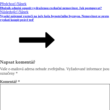
Předchozí článek
Dlužník odmítá opustit vydraženou exekuční nemovitost. Jak postupovat?
Následující článek
Vysoké nájemné roztočí na jaře kola hypotečního byznysu. Nemovitost se proto
vyplatí koupit právě teď
Napsat komentář
Vaše e-mailová adresa nebude zveřejněna.
Vyžadované informace jsou
označeny
*
Komentář
*