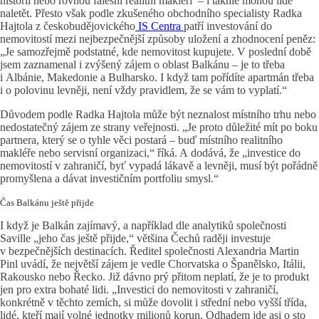
historií nebo rovnou falešní realitní makléři – i takhle mohou lidé
naletět. Přesto však podle zkušeného obchodního specialisty Radka
Hajtola z českobudějovického
IS Centra
patří investování do
nemovitostí mezi nejbezpečnější způsoby uložení a zhodnocení peněz:
„Je samozřejmě podstatné, kde nemovitost kupujete. V poslední době
jsem zaznamenal i zvýšený zájem o oblast Balkánu – je to třeba
i Albánie, Makedonie a Bulharsko. I když tam pořídíte apartmán třeba
i o polovinu levněji, není vždy pravidlem, že se vám to vyplatí.“
Důvodem podle Radka Hajtola může být neznalost místního trhu nebo
nedostatečný zájem ze strany veřejnosti. „Je proto důležité mít po boku
partnera, který se o tyhle věci postará – buď místního realitního
makléře nebo servisní organizaci,“ říká. A dodává, že „investice do
nemovitostí v zahraničí, byť vypadá lákavě a levněji, musí být pořádně
promyšlena a dávat investičním portfoliu smysl.“
Čas Balkánu ještě přijde
I když je Balkán zajímavý, a například dle analytiků společnosti
Saville „jeho čas ještě přijde,“ většina Čechů raději investuje
v bezpečnějších destinacích. Ředitel společnosti Alexandria Martin
Pinl uvádí, že největší zájem je vedle Chorvatska o Španělsko, Itálii,
Rakousko nebo Řecko. Již dávno prý přitom neplatí, že je to produkt
jen pro extra bohaté lidi. „Investici do nemovitosti v zahraničí,
konkrétně v těchto zemích, si může dovolit i střední nebo vyšší třída,
lidé, kteří mají volné jednotky milionů korun. Odhadem jde asi o sto