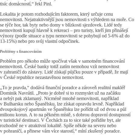
tisíc domácností,“ řekl Pinl.
Lokalita je potom rozhodujícím faktorem, který určuje cenu
nemovitosti. Nejatraktivnější jsou nemovitosti s výhledem na moře. Co
se týče hor, tak byty nebo domy v blízkosti sjezdovek. Lidé tedy
nemovitosti kupují hlavně k rekreaci – pro turisty, kteří jim přinášejí
výnosy (podle situace a typu nemovitosti se pohybují od 5-6% až do
13-15%) nebo pro svůj vlastní odpočinek.
Problémy s financováním
Problém pro někoho může spočívat však v samotném financování
nemovitosti. České banky totiž zatím nemohou vzít nemovitost
v zahraničí do zástavy. Lidé získají půjčku pouze v případě, že mají
v České republice nezastavěnou nemovitost.
„To je pravda,“ dodává finanční poradce a zároveň realitní makléř
Dominik Navrátil. „Proto je dobré si to rozmyslet už na začátku
a nebýt pak zklamaný. Nicméně mnohé nemovitosti, například
v Bulharsku nebo Španělsku, lze získat opravdu levně. Například
dvoupokojový apartmán ve Španělsku lze pořídit už od dvou a půl
milionu korun. A to na pěkném místě, s dobrou dopravní dostupností
v turistické destinaci. V Čechách za to sice také pořídíte byt, ale
rozhodně ne v atraktivní lokalitě. Spíše někde na severu nebo
v pohraničí, a přinese vám více starostí,“ míní zkušený poradce.