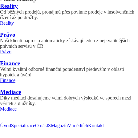
Reality
Od běžných prodejů, pronájmů přes povinné prodeje v insolvenčních
řízení až po dražby.
Reality
Právo
Naši klienti naprosto automaticky získávají jeden z nejkvalitnějších
právních servisů v ČR.
Právo
Finance
Velmi kvalitní odborné finanční poradenství především v oblasti
hypoték a úvěrů.
Finance
Mediace
Díky mediaci dosahujeme velmi dobrých výsledků ve sporech mezi
věřiteli a dlužníky.
Mediace
Úvod
Specializace
O nás
ISMagazín
V médiích
Kontakt