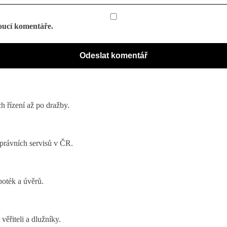
oucí komentáře.
 řízení až po dražby.
 právních servisů v ČR.
poték a úvěrů.
ěřiteli a dlužníky.