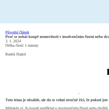
Původní článek
Proč se nebát koupě nemovitosti v insolvenčním řízení nebo dr
3. 1. 2024
Délka čtení: 1 minuty
Radek Hajtol
Toto téma je obsáhlé, ale dá se velmi stručně říci, že pokud js
Málokdo ví, že koupě například v insolvenčním řízení nebo dražbě j