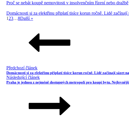
Proč se nebát koupě nemovitosti v insolvenčním řízení nebo dražbě
Domácnosti si za elektřinu připlatí tisíce korun ročně. Lidé začínají
1
2
3
…
8
Další »
Předchozí článek
Domácnosti si za elektřinu připlatí tisíce korun ročně. Lidé začínají sázet n
Následující článek
Praha je jednou z nejméně dostupných metropolí pro koupi bytu. Nejlevněj