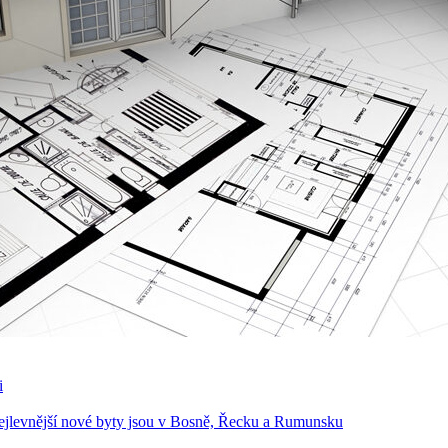
i
Nejlevnější nové byty jsou v Bosně, Řecku a Rumunsku