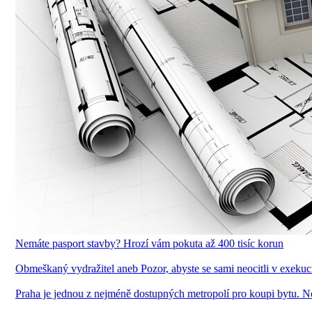
Nemáte pasport stavby? Hrozí vám pokuta až 400 tisíc korun
Obmeškaný vydražitel aneb Pozor, abyste se sami neocitli v exekuc
Praha je jednou z nejméně dostupných metropolí pro koupi bytu. 