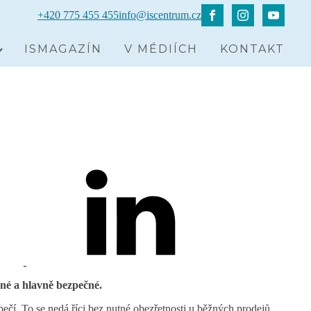
+420 775 455 455
info@iscentrum.cz
ISMAGAZÍN
V MÉDIÍCH
KONTAKT
dné a hlavně bezpečné.
ečí. To se nedá říci bez nutné obezřetnosti u běžných prodejů.