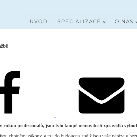
ÚVOD
SPECIALIZACE
O NÁS
ažbě
te v rukou profesionálů, jsou tyto koupě nemovitostí zpravidla výho
sou chráněny zákony, a to i do budoucna, tudíž jsou vaše peníze v bezp