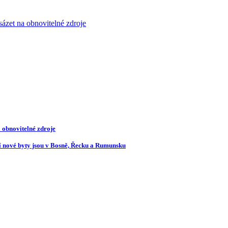
 sázet na obnovitelné zdroje
a obnovitelné zdroje
ší nové byty jsou v Bosně, Řecku a Rumunsku