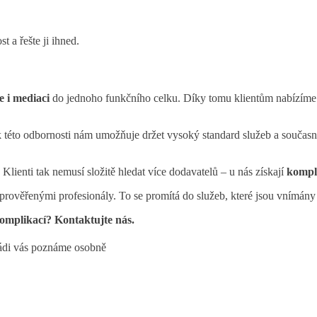
t a řešte ji ihned.
e i mediaci
do jednoho funkčního celku. Díky tomu klientům nabízíme ř
k této odbornosti nám umožňuje držet vysoký standard služeb a současn
Klienti tak nemusí složitě hledat více dodavatelů – u nás získají
komple
 s prověřenými profesionály. To se promítá do služeb, které jsou vnímán
komplikací? Kontaktujte nás.
 Rádi vás poznáme osobně