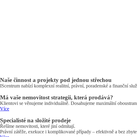
, spolupracovníků
tu, jak financovat klienty – spolupráce se všemi bankami 
hujeme dobrých výsledků ve sporech mezi věřiteli a dlužn
Naše činnost a projekty pod jednou střechou
IScentrum nabízí komplexní realitní, právní, poradenské a finanční slu
Má vaše nemovitost strategii, která prodává?
Klientovi se věnujeme individuálně. Dosahujeme maximální oboustrann
Více
Specialisté na složité prodeje
Řešíme nemovitosti, které jiní odmítají.
Právní zátěže, exekuce i komplikované případy – efektivně a bez zbyt