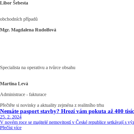
Libor Šebesta
obchodních případů
Mgr. Magdalena Rudolfová
Specialista na operativu a tvůrce obsahu
Martina Levá
Administrace - fakturace
Přečtěte si novinky a aktuality zejména
z realitního trhu
Nemáte pasport stavby? Hrozí vám pokuta až 400 tisí
25. 2. 2024
V novém roce se majitelé nemovitostí v České republice setkávají s vý
Přečíst více