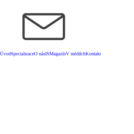
Úvod
Specializace
O nás
ISMagazín
V médiích
Kontakt