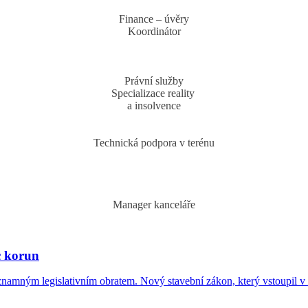
Finance – úvěry
Koordinátor
Právní služby
Specializace reality
a insolvence
Technická podpora v terénu
Manager kanceláře
c korun
znamným legislativním obratem. Nový stavební zákon, který vstoupil v 