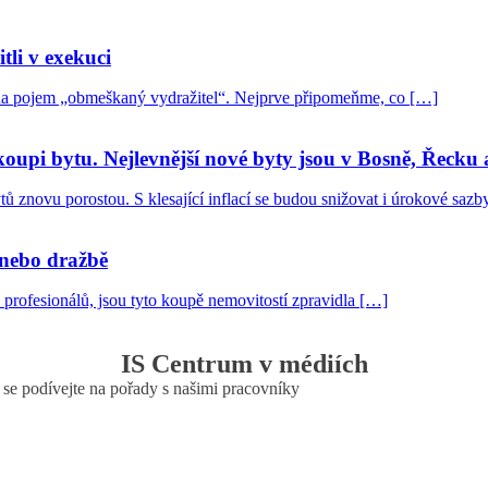
tli v exekuci
 na pojem „obmeškaný vydražitel“. Nejprve připomeňme, co […]
koupi bytu. Nejlevnější nové byty jsou v Bosně, Řeck
tů znovu porostou. S klesající inflací se budou snižovat i úrokové saz
 nebo dražbě
ou profesionálů, jsou tyto koupě nemovitostí zpravidla […]
IS Centrum v médiích
o se podívejte na pořady s našimi pracovníky