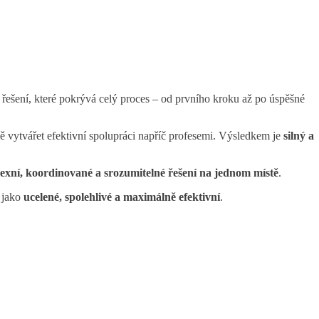
ešení, které pokrývá celý proces – od prvního kroku až po úspěšné
ě vytvářet efektivní spolupráci napříč profesemi. Výsledkem je
silný a
xní, koordinované a srozumitelné řešení na jednom místě
.
y jako
ucelené, spolehlivé a maximálně efektivní
.