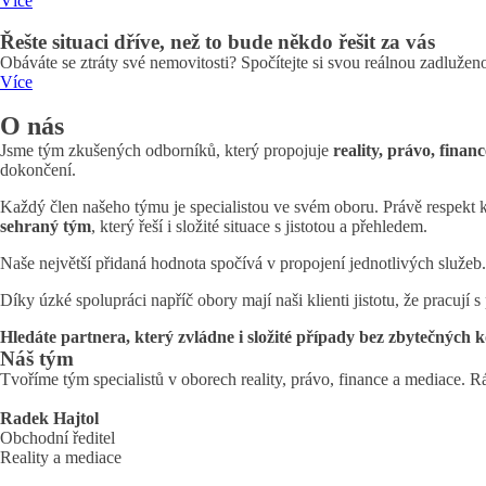
Více
Řešte situaci dříve, než to bude někdo řešit za vás
Obáváte se ztráty své nemovitosti? Spočítejte si svou reálnou zadluženos
Více
O nás
Jsme tým zkušených odborníků, který propojuje
reality, právo, financ
dokončení.
Každý člen našeho týmu je specialistou ve svém oboru. Právě respekt 
sehraný tým
, který řeší i složité situace s jistotou a přehledem.
Naše největší přidaná hodnota spočívá v propojení jednotlivých služeb. 
Díky úzké spolupráci napříč obory mají naši klienti jistotu, že pracují
Hledáte partnera, který zvládne i složité případy bez zbytečných 
Náš tým
Tvoříme tým specialistů v oborech reality, právo, finance a mediace.
Radek Hajtol
Obchodní ředitel
Reality a mediace