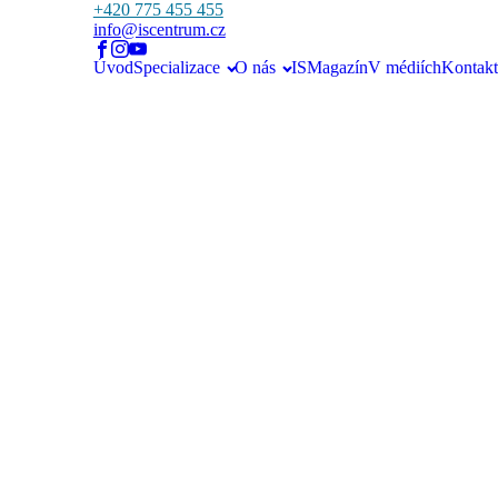
+420 775 455 455
info@iscentrum.cz
Úvod
Specializace
O nás
ISMagazín
V médiích
Kontakt