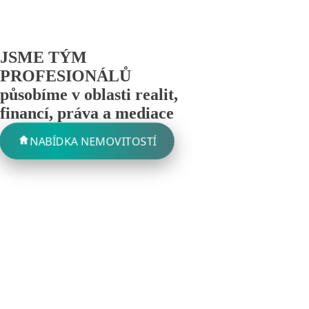
JSME TÝM
PROFESIONÁLŮ
působíme v oblasti realit,
financí, práva a mediace
NABÍDKA NEMOVITOSTÍ
ů, pronájmů přes povinné prodeje v insolvenčních řízeníc
pšími profesionály od
osto automaticky získávají jeden z nejkvalitnějších právních