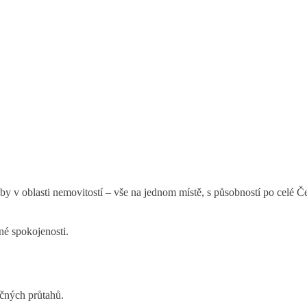
v ČR.
íky.
žby v oblasti nemovitostí – vše na jednom místě, s působností po celé Č
é spokojenosti.
ečných průtahů.