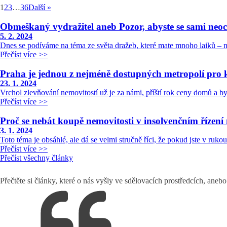
1
2
3
…
36
Další »
Obmeškaný vydražitel aneb Pozor, abyste se sami neoci
5. 2. 2024
Dnes se podíváme na téma ze světa dražeb, které mate mnoho laiků –
Přečíst více >>
Praha je jednou z nejméně dostupných metropolí pro 
23. 1. 2024
Vrchol zlevňování nemovitostí už je za námi, příští rok ceny domů a by
Přečíst více >>
Proč se nebát koupě nemovitosti v insolvenčním řízení
3. 1. 2024
Toto téma je obsáhlé, ale dá se velmi stručně říci, že pokud jste v ruk
Přečíst více >>
Přečíst všechny články
Přečtěte si články, které o nás vyšly ve sdělovacích prostředcích, aneb