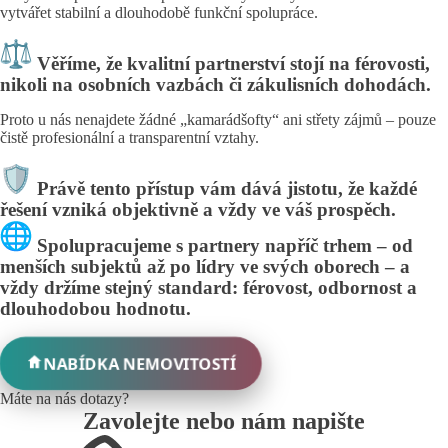
vytvářet stabilní a dlouhodobě funkční spolupráce.
Věříme, že kvalitní partnerství stojí na férovosti,
nikoli na osobních vazbách či zákulisních dohodách.
Proto u nás nenajdete žádné „kamarádšofty“ ani střety zájmů – pouze
čistě profesionální a transparentní vztahy.
Právě tento přístup vám dává jistotu, že každé
řešení vzniká objektivně a vždy ve váš prospěch.
Spolupracujeme s partnery napříč trhem – od
menších subjektů až po lídry ve svých oborech – a
vždy držíme stejný standard: férovost, odbornost a
dlouhodobou hodnotu.
NABÍDKA NEMOVITOSTÍ
Máte na nás dotazy?
Zavolejte nebo nám napište