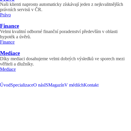
Naši klienti naprosto automaticky získávají jeden z nejkvalitnějších
právních servisů v ČR.
Právo
Finance
Velmi kvalitní odborné finanční poradenství především v oblasti
hypoték a úvěrů.
Finance
Mediace
Díky mediaci dosahujeme velmi dobrých výsledků ve sporech mezi
věřiteli a dlužníky.
Mediace
Úvod
Specializace
O nás
ISMagazín
V médiích
Kontakt