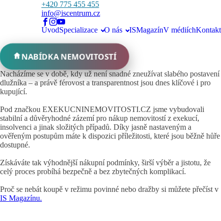
+420 775 455 455
info@iscentrum.cz
Úvod
Specializace
O nás
ISMagazín
V médiích
Kontakt
NABÍDKA NEMOVITOSTÍ
Nacházíme se v době, kdy už není snadné zneužívat slabého postavení
dlužníka – a právě férovost a transparentnost jsou dnes klíčové i pro
kupující.
Pod značkou EXEKUCNINEMOVITOSTI.CZ jsme vybudovali
stabilní a důvěryhodné zázemí pro nákup nemovitostí z exekucí,
insolvenci a jinak složitých případů. Díky jasně nastaveným a
ověřeným postupům máte k dispozici příležitosti, které jsou běžně hůře
dostupné.
Získáváte tak výhodnější nákupní podmínky, širší výběr a jistotu, že
celý proces probíhá bezpečně a bez zbytečných komplikací.
Proč se nebát koupě v režimu povinné nebo dražby si můžete přečíst v
IS Magazínu.
Máte zájem