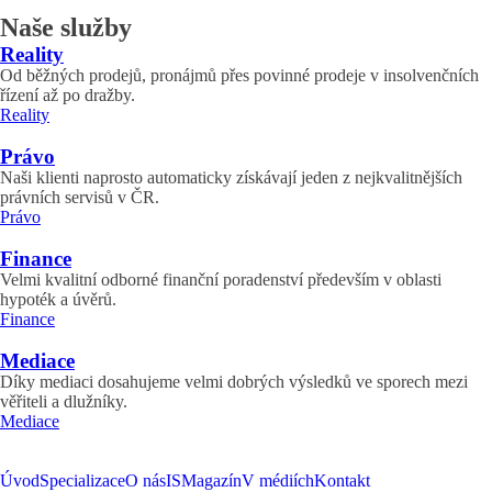
Naše služby
Reality
Od běžných prodejů, pronájmů přes povinné prodeje v insolvenčních
řízení až po dražby.
Reality
Právo
Naši klienti naprosto automaticky získávají jeden z nejkvalitnějších
právních servisů v ČR.
Právo
Finance
Velmi kvalitní odborné finanční poradenství především v oblasti
hypoték a úvěrů.
Finance
Mediace
Díky mediaci dosahujeme velmi dobrých výsledků ve sporech mezi
věřiteli a dlužníky.
Mediace
Úvod
Specializace
O nás
ISMagazín
V médiích
Kontakt