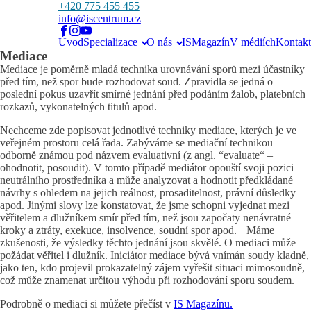
+420 775 455 455
info@iscentrum.cz
Úvod
Specializace
O nás
ISMagazín
V médiích
Kontakt
Mediace
Mediace je poměrně mladá technika urovnávání sporů mezi účastníky
před tím, než spor bude rozhodovat soud. Zpravidla se jedná o
poslední pokus uzavřít smírné jednání před podáním žalob, platebních
rozkazů, vykonatelných titulů apod.
Nechceme zde popisovat jednotlivé techniky mediace, kterých je ve
veřejném prostoru celá řada. Zabýváme se mediační technikou
odborně známou pod názvem evaluativní (z angl. “evaluate“ –
ohodnotit, posoudit). V tomto případě mediátor opouští svoji pozici
neutrálního prostředníka a může analyzovat a hodnotit předkládané
návrhy s ohledem na jejich reálnost, prosaditelnost, právní důsledky
apod. Jinými slovy lze konstatovat, že jsme schopni vyjednat mezi
věřitelem a dlužníkem smír před tím, než jsou započaty nenávratné
kroky a ztráty, exekuce, insolvence, soudní spor apod. Máme
zkušenosti, že výsledky těchto jednání jsou skvělé. O mediaci může
požádat věřitel i dlužník. Iniciátor mediace bývá vnímán soudy kladně,
jako ten, kdo projevil prokazatelný zájem vyřešit situaci mimosoudně,
což může znamenat určitou výhodu při rozhodování sporu soudem.
Podrobně o mediaci si můžete přečíst v
IS Magazínu.