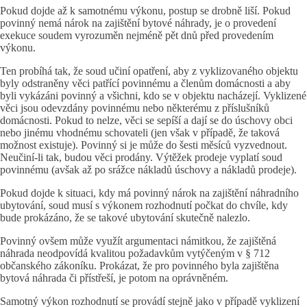
Pokud dojde až k samotnému výkonu, postup se drobně liší. Pokud
povinný nemá nárok na zajištění bytové náhrady, je o provedení
exekuce soudem vyrozuměn nejméně pět dnů před provedením
výkonu.
Ten probíhá tak, že soud učiní opatření, aby z vyklizovaného objektu
byly odstraněny věci patřící povinnému a členům domácnosti a aby
byli vykázáni povinný a všichni, kdo se v objektu nacházejí. Vyklizené
věci jsou odevzdány povinnému nebo některému z příslušníků
domácnosti. Pokud to nelze, věci se sepíší a dají se do úschovy obci
nebo jinému vhodnému schovateli (jen však v případě, že taková
možnost existuje). Povinný si je může do šesti měsíců vyzvednout.
Neučiní-li tak, budou věci prodány. Výtěžek prodeje vyplatí soud
povinnému (avšak až po srážce nákladů úschovy a nákladů prodeje).
Pokud dojde k situaci, kdy má povinný nárok na zajištění náhradního
ubytování, soud musí s výkonem rozhodnutí počkat do chvíle, kdy
bude prokázáno, že se takové ubytování skutečně nalezlo.
Povinný ovšem může využít argumentaci námitkou, že zajištěná
náhrada neodpovídá kvalitou požadavkům vytýčeným v § 712
občanského zákoníku. Prokázat, že pro povinného byla zajištěna
bytová náhrada či přístřeší, je potom na oprávněném.
Samotný výkon rozhodnutí se provádí stejně jako v případě vyklizení