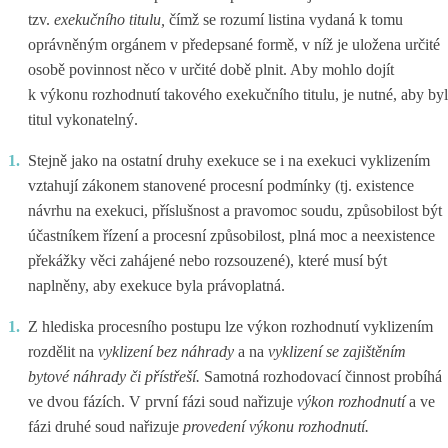
tzv.
exekučního titulu,
čímž se rozumí listina vydaná k tomu
oprávněným orgánem v předepsané formě, v níž je uložena určité
osobě povinnost něco v určité době plnit. Aby mohlo dojít
k výkonu rozhodnutí takového exekučního titulu, je nutné, aby byl
titul vykonatelný.
Stejně jako na ostatní druhy exekuce se i na exekuci vyklizením
vztahují zákonem stanovené procesní podmínky (tj. existence
návrhu na exekuci, příslušnost a pravomoc soudu, způsobilost být
účastníkem řízení a procesní způsobilost, plná moc a neexistence
překážky věci zahájené nebo rozsouzené), které musí být
naplněny, aby exekuce byla právoplatná.
Z hlediska procesního postupu lze výkon rozhodnutí vyklizením
rozdělit na
vyklizení bez náhrady
a na
vyklizení se zajištěním
bytové náhrady či přístřeší.
Samotná rozhodovací činnost probíhá
ve dvou fázích. V první fázi soud nařizuje
výkon rozhodnutí
a ve
fázi druhé soud nařizuje
provedení výkonu rozhodnutí.