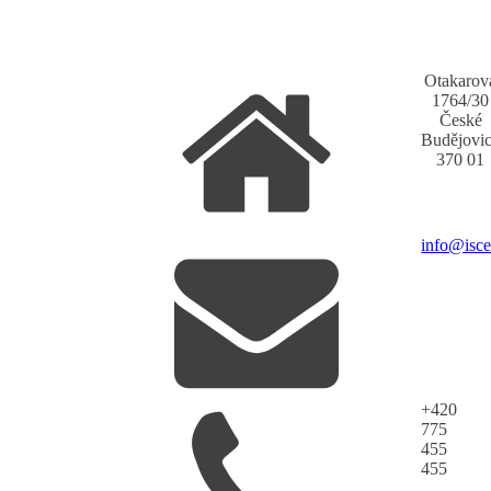
Otakarov
1764/30
České
Budějovi
370 01
info@isce
+420
775
455
455