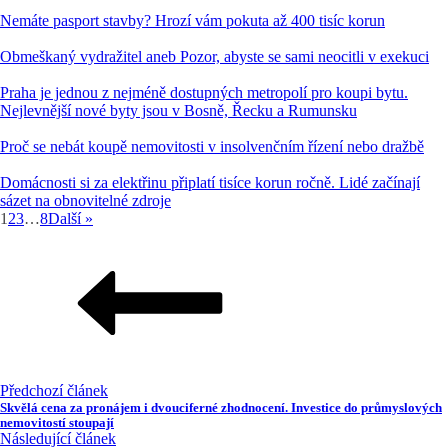
Nemáte pasport stavby? Hrozí vám pokuta až 400 tisíc korun
Obmeškaný vydražitel aneb Pozor, abyste se sami neocitli v exekuci
Praha je jednou z nejméně dostupných metropolí pro koupi bytu.
Nejlevnější nové byty jsou v Bosně, Řecku a Rumunsku
Proč se nebát koupě nemovitosti v insolvenčním řízení nebo dražbě
Domácnosti si za elektřinu připlatí tisíce korun ročně. Lidé začínají
sázet na obnovitelné zdroje
1
2
3
…
8
Další »
Předchozí článek
Skvělá cena za pronájem i dvouciferné zhodnocení. Investice do průmyslových
nemovitostí stoupají
Následující článek