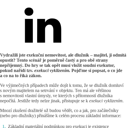
Vydražili jste exekuční nemovitost, ale dlužník – majitel, ji odmítá
opustit? Tento scénář je poměrně častý a pro obě strany
nepříjemný. Do hry se tak opět musí vložit soudní exekutor,
pokud nařídí tzv.
exekuci vyklizením.
Pojďme si popsat, o co jde
a co na to říká zákon.
Ve výjimečných případech může dojít k tomu, že se dlužník domluví
s novým majitelem na setrvání v objektu. Ten má ale většinou
s nemovitostí vlastní úmysly, ve kterých s přítomností dlužníka
nepočítá. Jestliže tedy nelze jinak, přistupuje se k
exekuci vyklizením.
Mnozí zkušení dražitelé už budou vědět, co a jak, pro začátečníky
(nebo pro dlužníky) přinášíme k celém procesu základní informace:
Základní materiální podmínkou pro exekuci je existence