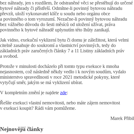
bez náhrady, jen s rozdílem, že odstraněné věci se přestěhují do určené
bytové náhrady či přístřeší. Odmítne-li povinný bytovou náhradu
převzít, uloží vykonavatel klíče u soudu nebo orgánu obce
a povinného o tom vyrozumí. Nezačne-li povinný bytovou náhradu
bez vážného důvodu do šesti měsíců od uložení užívat, práva
povinného k bytové náhradě uplynutím této lhůty zanikají.
Jak vidno, exekuční vyklizení bytu či domu je záležitost, která velmi
citelně zasahuje do soukromí a vlastnictví povinných, tedy do
základních práv zaručených články 7 a 11 Listiny základních práv
a svobod.
Protože v minulosti docházelo při tomto typu exekuce k mnoha
nejasnostem, což následně někdy vedlo i k novým soudům, vydalo
ministerstvo spravedlnosti v roce 2021 metodické pokyny, které
vytyčují směr, jakým se má vyklizení ubírat.
V kompletním změní je najdete
zde
:
Řešíte exekuci vlastní nemovitosti, nebo máte zájem nemovitost
v exekuci koupit? Rádi vám pomůžeme.
Marek Přibil
Nejnovější články