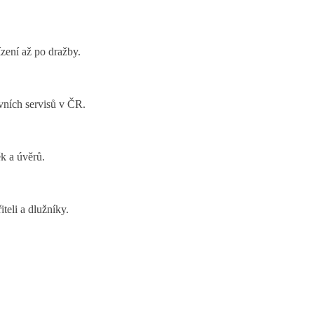
zení až po dražby.
ávních servisů v ČR.
k a úvěrů.
eli a dlužníky.