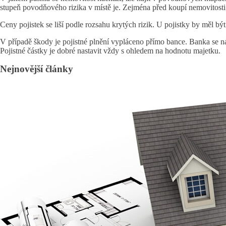
stupeň povodňového rizika v místě je. Zejména před koupí nemovitosti
Ceny pojistek se liší podle rozsahu krytých rizik. U pojistky by měl bý
V případě škody je pojistné plnění vypláceno přímo bance. Banka se n
Pojistné částky je dobré nastavit vždy s ohledem na hodnotu majetku.
Nejnovější články