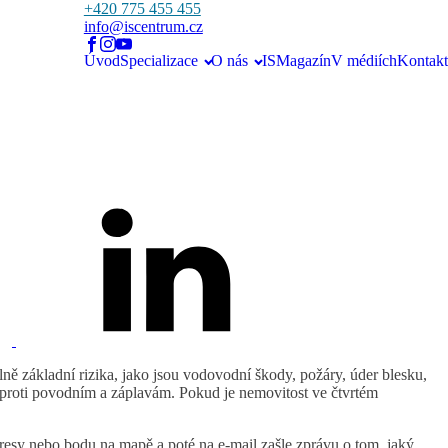
+420 775 455 455
info@iscentrum.cz
Úvod
Specializace
O nás
ISMagazín
V médiích
Kontakt
lně základní rizika, jako jsou vodovodní škody, požáry, úder blesku,
í proti povodním a záplavám. Pokud je nemovitost ve čtvrtém
esy nebo bodu na mapě a poté na e-mail zašle zprávu o tom, jaký