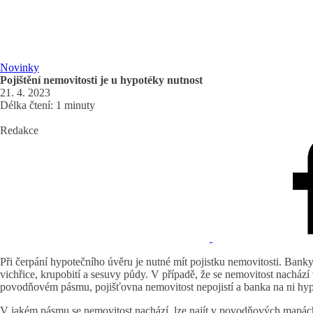
Novinky
Pojištění nemovitosti je u hypotéky nutnost
21. 4. 2023
Délka čtení: 1 minuty
Redakce
Při čerpání hypotečního úvěru je nutné mít pojistku nemovitosti. Banky
vichřice, krupobití a sesuvy půdy. V případě, že se nemovitost nacház
povodňovém pásmu, pojišťovna nemovitost nepojistí a banka na ni hy
V jakém pásmu se nemovitost nachází, lze najít v povodňových mapách