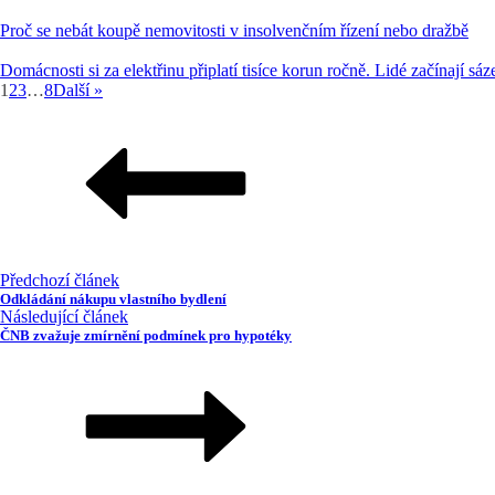
Proč se nebát koupě nemovitosti v insolvenčním řízení nebo dražbě
Domácnosti si za elektřinu připlatí tisíce korun ročně. Lidé začínají sáz
1
2
3
…
8
Další »
Předchozí článek
Odkládání nákupu vlastního bydlení
Následující článek
ČNB zvažuje zmírnění podmínek pro hypotéky