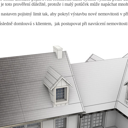
 je toto prověření důležité, protože i malý potůček může napáchat mno
t nastaven pojistný limit tak, aby pokryl výstavbu nové nemovitosti v př
ásledně domlouvá s klientem, jak postupovat při navrácení nemovitosti