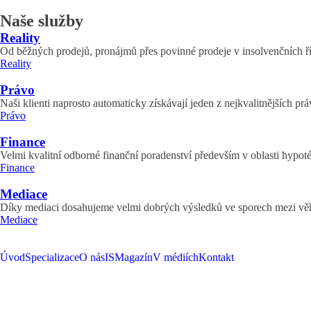
Naše služby
Reality
Od běžných prodejů, pronájmů přes povinné prodeje v insolvenčních ří
Reality
Právo
Naši klienti naprosto automaticky získávají jeden z nejkvalitnějších pr
Právo
Finance
Velmi kvalitní odborné finanční poradenství především v oblasti hypoté
Finance
Mediace
Díky mediaci dosahujeme velmi dobrých výsledků ve sporech mezi věřit
Mediace
Úvod
Specializace
O nás
ISMagazín
V médiích
Kontakt