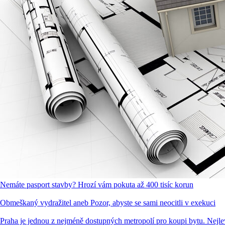
Nemáte pasport stavby? Hrozí vám pokuta až 400 tisíc korun
Obmeškaný vydražitel aneb Pozor, abyste se sami neocitli v exekuci
Praha je jednou z nejméně dostupných metropolí pro koupi bytu. Nej