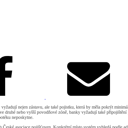
 vyžadují nejen zástavu, ale také pojistku, která by měla pokrýt minimá
í ve druhé nebo vyšší povodňové zóně, banky vyžadují také připojištěn
potéku neposkytne.
 České asociace pojišťoven. Konkrétní místo systém vyhledá podle adr