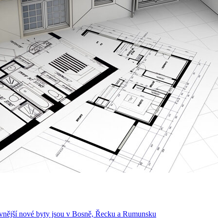
levnější nové byty jsou v Bosně, Řecku a Rumunsku