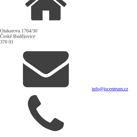
Otakarova 1764/30
České Budějovice
370 01
info@iscentrum.cz