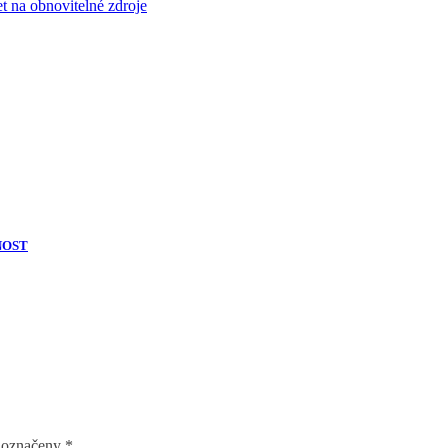
et na obnovitelné zdroje
NOST
u označeny
*