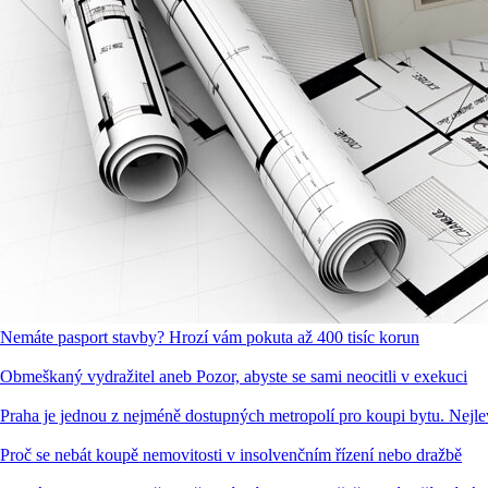
Nemáte pasport stavby? Hrozí vám pokuta až 400 tisíc korun
Obmeškaný vydražitel aneb Pozor, abyste se sami neocitli v exekuci
Praha je jednou z nejméně dostupných metropolí pro koupi bytu. Nej
Proč se nebát koupě nemovitosti v insolvenčním řízení nebo dražbě