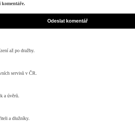
í komentáře.
zení až po dražby.
ávních servisů v ČR.
k a úvěrů.
eli a dlužníky.