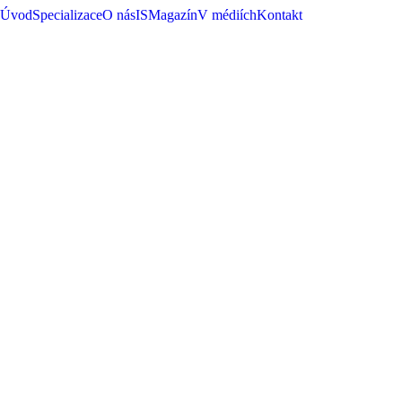
Úvod
Specializace
O nás
ISMagazín
V médiích
Kontakt