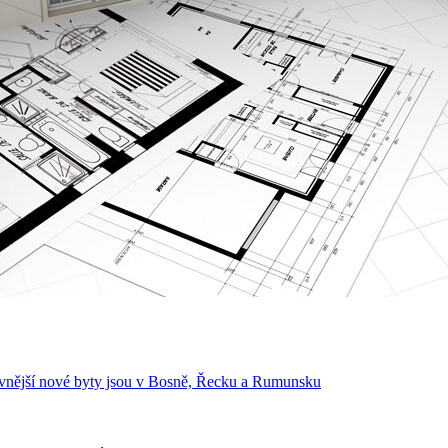
levnější nové byty jsou v Bosně, Řecku a Rumunsku