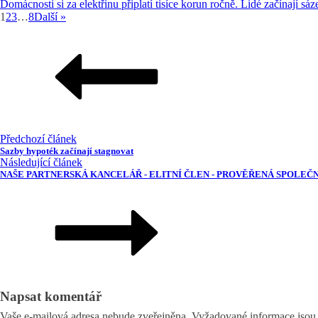
Domácnosti si za elektřinu připlatí tisíce korun ročně. Lidé začínají sáz
1
2
3
…
8
Další »
Předchozí článek
Sazby hypoték začínají stagnovat
Následující článek
NAŠE PARTNERSKÁ KANCELÁŘ - ELITNÍ ČLEN - PROVĚŘENÁ SPOLEČ
Napsat komentář
Vaše e-mailová adresa nebude zveřejněna.
Vyžadované informace jso