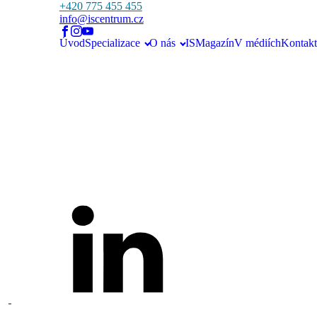
+420 775 455 455
info@iscentrum.cz
Úvod
Specializace
O nás
ISMagazín
V médiích
Kontakt