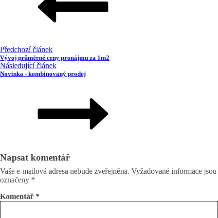
Předchozí článek
Vývoj průměrné ceny pronájmu za 1m2
Následující článek
Novinka - kombinovaný prodej
Napsat komentář
Vaše e-mailová adresa nebude zveřejněna.
Vyžadované informace jsou
označeny
*
Komentář
*