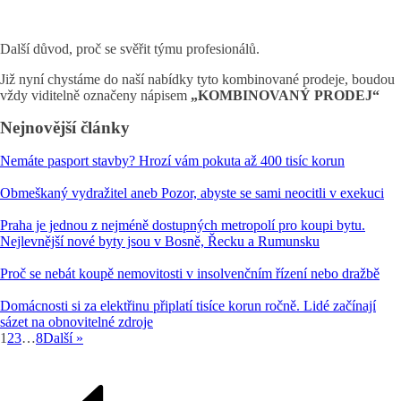
Další důvod, proč se svěřit týmu profesionálů.
Již nyní chystáme do naší nabídky tyto kombinované prodeje, boudou
vždy viditelně označeny nápisem
„KOMBINOVANÝ PRODEJ“
Nejnovější články
Nemáte pasport stavby? Hrozí vám pokuta až 400 tisíc korun
Obmeškaný vydražitel aneb Pozor, abyste se sami neocitli v exekuci
Praha je jednou z nejméně dostupných metropolí pro koupi bytu.
Nejlevnější nové byty jsou v Bosně, Řecku a Rumunsku
Proč se nebát koupě nemovitosti v insolvenčním řízení nebo dražbě
Domácnosti si za elektřinu připlatí tisíce korun ročně. Lidé začínají
sázet na obnovitelné zdroje
1
2
3
…
8
Další »