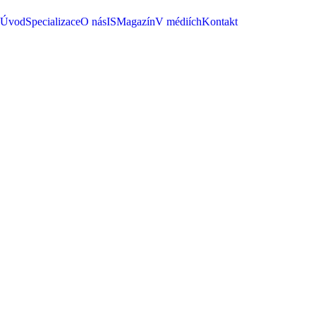
Úvod
Specializace
O nás
ISMagazín
V médiích
Kontakt