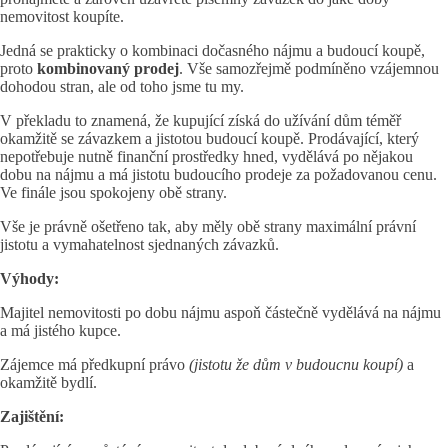
nemovitost koupíte.
Jedná se prakticky o kombinaci dočasného nájmu a budoucí koupě,
proto
kombinovaný prodej
. Vše samozřejmě podmíněno vzájemnou
dohodou stran, ale od toho jsme tu my.
V překladu to znamená, že kupující získá do užívání dům téměř
okamžitě se závazkem a jistotou budoucí koupě. Prodávající, který
nepotřebuje nutně finanční prostředky hned, vydělává po nějakou
dobu na nájmu a má jistotu budoucího prodeje za požadovanou cenu.
Ve finále jsou spokojeny obě strany.
Vše je právně ošetřeno tak, aby měly obě strany maximální právní
jistotu a vymahatelnost sjednaných závazků.
Výhody:
Majitel nemovitosti po dobu nájmu aspoň částečně vydělává na nájmu
a má jistého kupce.
Zájemce má předkupní právo
(jistotu že dům v budoucnu koupí)
a
okamžitě bydlí.
Zajištění: