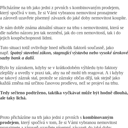
Přicházíme na trh jako jedni z prvních s kombinovaným prodejem,
který spočívá v tom, že si Vámi vybranou nemovitost pronajmete
a zároveň uzavřete písemný závazek do jaké doby nemovitost koupíte.
Je nám dobře známa aktuální situace na trhu s nemovitostmi, která se
dle našeho názoru jen tak nezmění, jak do cen nemovitostí, tak i do
jejich koupěschopnosti lidmi.
Tuto situaci totiž ovlivňuje hned několik faktorů současně, jako
např.
špatný stavební zákon, stagnující výstavba nebo vysoké úrokové
sazby bank a další
.
Bylo by zázrakem, kdyby se v krátkodobém výhledu tyto faktory
zlepšily a uvedly v praxi tak, aby na ně mohl trh reagovat. A i kdyby
se takový zázrak stal, protože se zázraky občas dějí, tak stejně jako
každá změna má určitou časovou prodlevu, než se projeví na trhu.
Tedy sečteno podtrženo, taktika vyčkávat může být hodně dlouhá,
ale taky lichá.
Proto přicházíme na trh jako jedni z prvních s
kombinovaným
prodejem
, který spočívá v tom, že si Vámi vybranou nemovitost
pronajmete a zároveň uzavřete písemný závazek do jaké doby