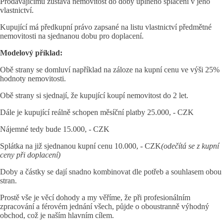
Prodávajícímu zůstává nemovitost do doby úplného splacení v jeho
vlastnictví.
Kupující má předkupní právo zapsané na listu vlastnictví předmětné
nemovitosti na sjednanou dobu pro doplacení.
Modelový příklad:
Obě strany se domluví například na záloze na kupní cenu ve výši 25%
hodnoty nemovitosti.
Obě strany si sjednají, že kupující koupí nemovitost do 2 let.
Dále je kupující reálně schopen měsíční platby 25.000, - CZK
Nájemné tedy bude 15.000, - CZK
Splátka na již sjednanou kupní cenu 10.000, - CZK
(odečítá se z kupní
ceny při doplacení)
Doby a částky se dají snadno kombinovat dle potřeb a souhlasem obou
stran.
Prostě vše je věcí dohody a my věříme, že při profesionálním
zpracování a férovém jednání všech, půjde o oboustranně výhodný
obchod, což je naším hlavním cílem.