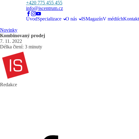
+420 775 455 455
info@iscentrum.cz
Úvod
Specializace
O nás
ISMagazín
V médiích
Kontakt
Novinky
Kombinovaný prodej
7. 11. 2022
Délka čtení: 3 minuty
Redakce