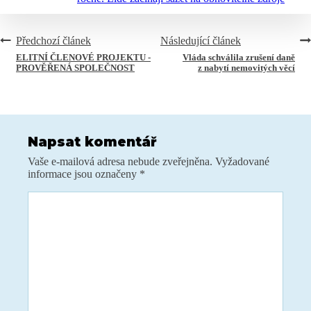
1
2
3
…
8
Další »
Předchozí článek
Následující článek
ELITNÍ ČLENOVÉ PROJEKTU -
Vláda schválila zrušení daně
PROVĚŘENÁ SPOLEČNOST
z nabytí nemovitých věcí
Napsat komentář
Vaše e-mailová adresa nebude zveřejněna.
Vyžadované
informace jsou označeny
*