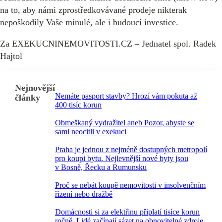
na to, aby námi zprostředkovávané prodeje nikterak
nepoškodily Vaše minulé, ale i budoucí investice.
Za EXEKUCNINEMOVITOSTI.CZ – Jednatel spol. Radek
Hajtol
Nejnovější
Nemáte pasport stavby? Hrozí vám pokuta až
články
400 tisíc korun
Obmeškaný vydražitel aneb Pozor, abyste se
sami neocitli v exekuci
Praha je jednou z nejméně dostupných metropolí
pro koupi bytu. Nejlevnější nové byty jsou
v Bosně, Řecku a Rumunsku
Proč se nebát koupě nemovitosti v insolvenčním
řízení nebo dražbě
Domácnosti si za elektřinu připlatí tisíce korun
ročně. Lidé začínají sázet na obnovitelné zdroje