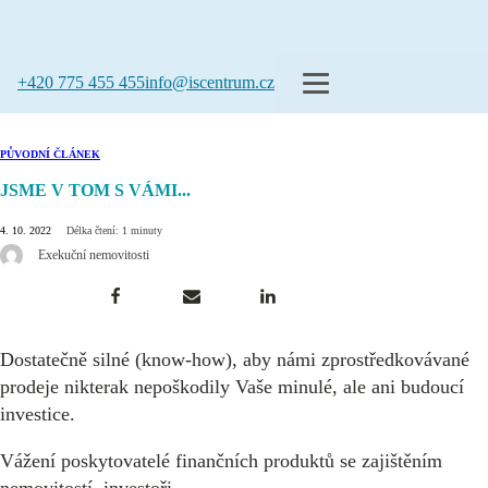
+420 775 455 455
info@iscentrum.cz
PŮVODNÍ ČLÁNEK
JSME V TOM S VÁMI...
4. 10. 2022
Délka čtení: 1 minuty
Exekuční nemovitosti
Dostatečně silné (know-how), aby námi zprostředkovávané
prodeje nikterak nepoškodily Vaše minulé, ale ani budoucí
investice.
Vážení poskytovatelé finančních produktů se zajištěním
nemovitostí, investoři…