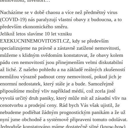
Nacházíme se v době chaosu a více než předmětný virus
(COVID-19) nás paralyzují vlastní obavy z budoucna, a to
především ekonomického směru.
Jelikož letos slavíme 10 let vzniku
EXEKUCNINEMOVITOSTI.CZ, kdy se především
specializujeme na právně a zástavně zatížené nemovitosti,
můžeme s klidným svědomím konstatovat, že obavy kolem
pádu cen nemovitostí jsou přinejmenším velmi diskutabilní
až liché. Z našeho pohledu a na základě reálných zkušeností
nemůžou výrazně padnout ceny nemovitostí, pokud jich je
enormní nedostatek, který stále je a bude. Samozřejmě
připouštíme možný vliv například médií, což zcela jistě
vyvolá určitý druh paniky, který může mít až zásadní vliv na
cenotvorbu a prodejní ceny. Rád bych Vás však ujistil, že
nebudeme podléhat žádným prognostickým panikám a že už
nyní jsme obchodně a systémově připraveni tomuto odolávat.
Jednoduše konstatováno máme dostatečně silné (know-how)