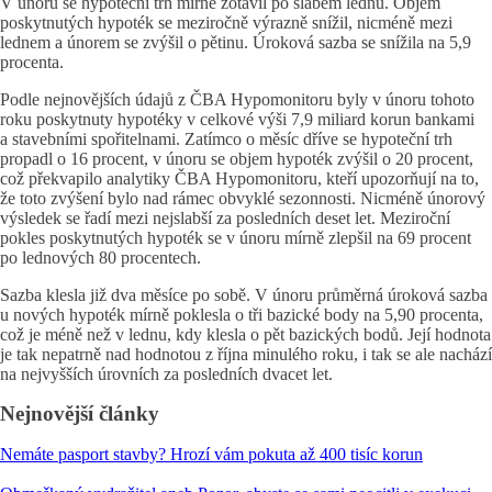
V únoru se hypoteční trh mírně zotavil po slabém lednu. Objem
poskytnutých hypoték se meziročně výrazně snížil, nicméně mezi
lednem a únorem se zvýšil o pětinu. Úroková sazba se snížila na 5,9
procenta.
Podle nejnovějších údajů z ČBA Hypomonitoru byly v únoru tohoto
roku poskytnuty hypotéky v celkové výši 7,9 miliard korun bankami
a stavebními spořitelnami. Zatímco o měsíc dříve se hypoteční trh
propadl o 16 procent, v únoru se objem hypoték zvýšil o 20 procent,
což překvapilo analytiky ČBA Hypomonitoru, kteří upozorňují na to,
že toto zvýšení bylo nad rámec obvyklé sezonnosti. Nicméně únorový
výsledek se řadí mezi nejslabší za posledních deset let. Meziroční
pokles poskytnutých hypoték se v únoru mírně zlepšil na 69 procent
po lednových 80 procentech.
Sazba klesla již dva měsíce po sobě. V únoru průměrná úroková sazba
u nových hypoték mírně poklesla o tři bazické body na 5,90 procenta,
což je méně než v lednu, kdy klesla o pět bazických bodů. Její hodnota
je tak nepatrně nad hodnotou z října minulého roku, i tak se ale nachází
na nejvyšších úrovních za posledních dvacet let.
Nejnovější články
Nemáte pasport stavby? Hrozí vám pokuta až 400 tisíc korun