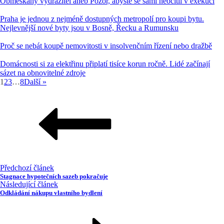
Obmeškaný vydražitel aneb Pozor, abyste se sami neocitli v exekuci
Praha je jednou z nejméně dostupných metropolí pro koupi bytu.
Nejlevnější nové byty jsou v Bosně, Řecku a Rumunsku
Proč se nebát koupě nemovitosti v insolvenčním řízení nebo dražbě
Domácnosti si za elektřinu připlatí tisíce korun ročně. Lidé začínají
sázet na obnovitelné zdroje
1
2
3
…
8
Další »
Předchozí článek
Stagnace hypotečních sazeb pokračuje
Následující článek
Odkládání nákupu vlastního bydlení