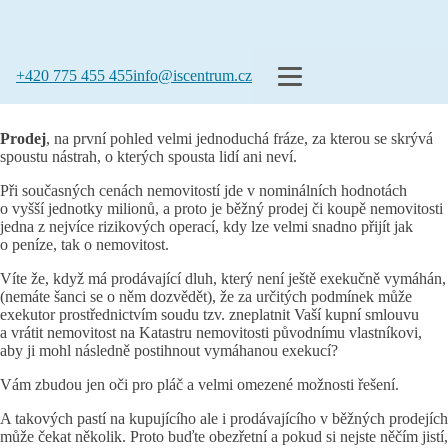
+420 775 455 455
info@iscentrum.cz
Prodej
, na první pohled velmi jednoduchá fráze, za kterou se skrývá
spoustu nástrah, o kterých spousta lidí ani neví.
Při současných cenách nemovitostí jde v nominálních hodnotách
o vyšší jednotky milionů, a proto je běžný prodej či koupě nemovitosti
jedna z nejvíce rizikových operací, kdy lze velmi snadno přijít jak
o peníze, tak o nemovitost.
Víte že, když má prodávající dluh, který není ještě exekučně vymáhán,
(nemáte šanci se o něm dozvědět), že za určitých podmínek může
exekutor prostřednictvím soudu tzv. zneplatnit Vaší kupní smlouvu
a vrátit nemovitost na Katastru nemovitosti původnímu vlastníkovi,
aby ji mohl následně postihnout vymáhanou exekucí?
Vám zbudou jen oči pro pláč a velmi omezené možnosti řešení.
A takových pastí na kupujícího ale i prodávajícího v běžných prodejích
může čekat několik. Proto buďte obezřetní a pokud si nejste něčím jistí,